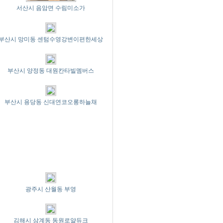
서산시 음암면 수림미소가
부산시 망미동 센텀수영강변이편한세상
부산시 양정동 대원칸타빌멤버스
부산시 용당동 신대연코오롱하늘채
광주시 산월동 부영
김해시 삼계동 동원로얄듀크