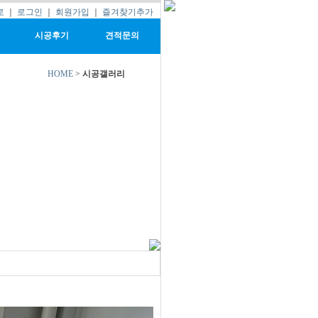
로
｜
로그인
｜
회원가입
｜
즐겨찾기추가
시공후기
견적문의
HOME
>
시공갤러리