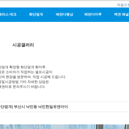
처음으
테라스 데크
화단덮개
베란다평상
베란다마루
벽면 패널
시공갤러리
단덮개 확장형 화단덮개 툇마루
공은 소비자가 직접하는 셀프시공이
니며 현장을 방문하여 직접 시공해 드립니다.
종및시공방법 기타 자세한 상담은
객센터로 문의주시기 바랍니다.
화단덮개] 부산시 낙민동 낙민한일유앤아이