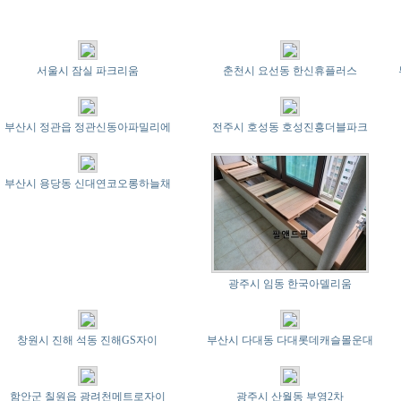
서울시 잠실 파크리움
춘천시 요선동 한신휴플러스
부산시 정관읍 정관신동아파밀리에
전주시 호성동 호성진흥더블파크
부산시 용당동 신대연코오롱하늘채
광주시 임동 한국아델리움
창원시 진해 석동 진해GS자이
부산시 다대동 다대롯데캐슬몰운대
함안군 칠원읍 광려천메트로자이
광주시 산월동 부영2차