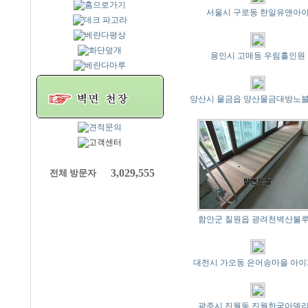
서울시 구로동 한일유앤아
용인시 고매동 우림홀인원
양산시 물금읍 양산물금대방노
3,029,555
전체 방문자
함안군 칠원읍 광려천벽산불
대전시 가오동 은어송마을 아
광주시 진월동 진월한국아델