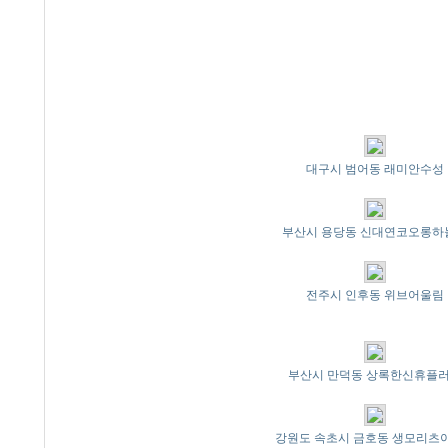
대구시 범어동 래미안수성
부산시 용당동 신대연코오롱하
전주시 인후동 위브어울림
부산시 만덕동 상록한신휴플
강원도 속초시 금호동 생모리츠