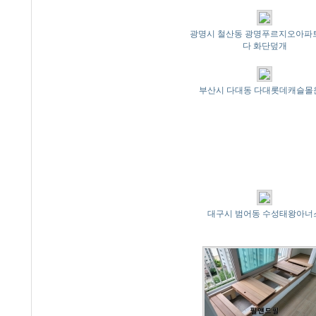
광명시 철산동 광명푸르지오아파
다 화단덮개
부산시 다대동 다대롯데캐슬몰
대구시 범어동 수성태왕아너